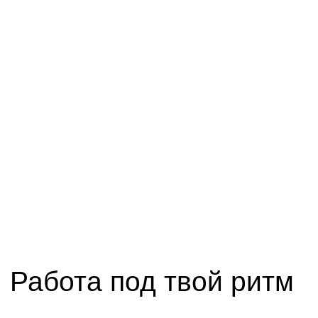
Работа под твой ритм
Выбирай удобное
время
Работай утром, вечером или
только по выходным — ты сам
определяешь свой график