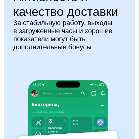
Водительское
удостоверение (в случае
авто/мото-транспорта)
Как стать курьером?
1. Оставь заявку
2. Подпиши договор
3. Проходи инструктаж и выходи
на слот
Оставить заявку